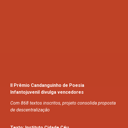
II Prêmio Candanguinho de Poesia
Infantojuvenil
divulga vencedores
Com
868 textos
inscritos, projeto consolida proposta
de descentralização
Texto
: Ins
tituto Cidade Céu