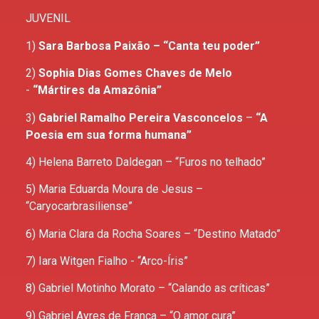
JUVENIL
1)
Sara Barbosa Paixão –
“Canta teu poder”
2)
Sophia Dias Gomes Chaves de Melo
-
“Mártires da Amazônia”
3)
Gabriel Ramalho Pereira Vasconcelos
​ –
“A
Poesia em sua forma humana”
4) Helena Barreto Daldegan​ – “Furos no telhado”
5) Maria Eduarda Moura de Jesus​ –
“Caryocarbrasiliense”
6) Maria Clara da Rocha Soares​ – “Destino Matado”
7) Iara Witgen Fialho ​- “Arco-Íris”
8) Gabriel Motinho Morato – ​“Calando as críticas”
9) Gabriel Ayres de França​ – “O amor cura”