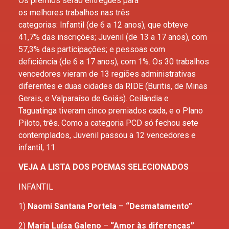
Os prêmios serão entregues para
os melhores trabalhos nas três
categorias: Infantil (de 6 a 12 anos), que obteve
41,7% das inscrições; Juvenil (de 13 a 17 anos), com
57,3% das participações; e pessoas com
deficiência (de 6 a 17 anos), com 1%. Os 30 trabalhos
vencedores vieram de 13 regiões administrativas
diferentes e duas cidades da RIDE (Buritis, de Minas
Gerais, e Valparaíso de Goiás). Ceilândia e
Taguatinga tiveram cinco premiados cada, e o Plano
Piloto, três. Como a categoria PCD só fechou sete
contemplados, Juvenil passou a 12 vencedores e
infantil, 11.
VEJA A LISTA DOS POEMAS SELECIONADOS
INFANTIL
1)
Naomi Santana Portela
​ –
“Desmatamento”
2)
Maria Luísa Galeno
​ –
“Amor às diferenças”