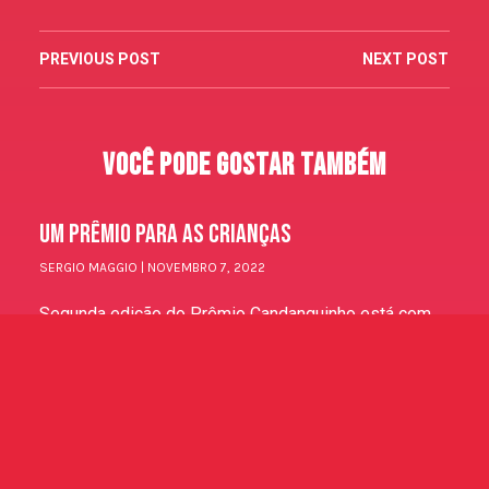
PREVIOUS POST
NEXT POST
Você Pode Gostar Também
Um Prêmio Para As Crianças
SERGIO MAGGIO
NOVEMBRO 7, 2022
Segunda edição do Prêmio Candanguinho está com
inscrições abertas. Podem participar jovens de 6 a 17
anos com poesias que vão concorrer a smartphone e
Vem Aí O II Prêmio Candanguinho De Poesia